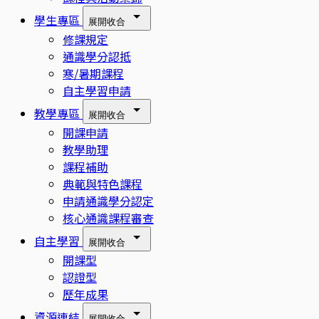
學生專區
展開
收合
修課規定
通識學分認抵
寒/暑期課程
自主學習申請
教學專區
展開
收合
開課申請
教學助理
課程補助
典範與特色課程
申請通識學分認定
核心通識課程審查
自主學習
展開
收合
開課型
認證型
歷年成果
資源連結
展開
收合