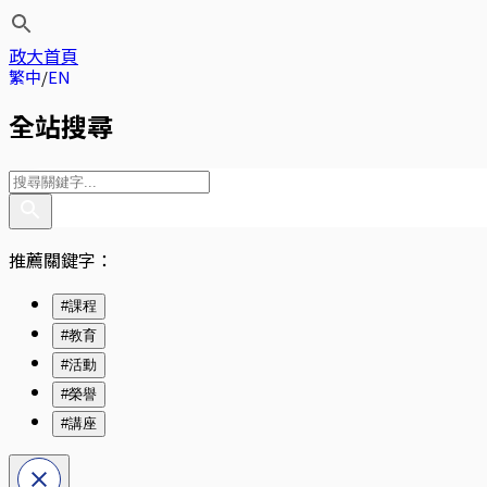
政大首頁
繁中
EN
全站搜尋
推薦關鍵字：
#課程
#教育
#活動
#榮譽
#講座