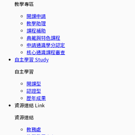
教學專區
開課申請
教學助理
課程補助
典範與特色課程
申請通識學分認定
核心通識課程審查
自主學習
Study
自主學習
開課型
認證型
歷年成果
資源連結
Link
資源連結
教務處