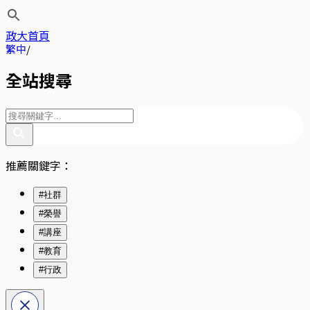
政大首頁
繁中
全站搜尋
推薦關鍵字：
#社群
#榮譽
#講座
#教育
#行政