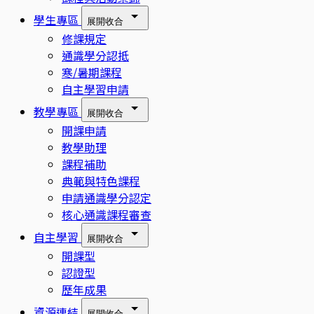
學生專區
展開
收合
修課規定
通識學分認抵
寒/暑期課程
自主學習申請
教學專區
展開
收合
開課申請
教學助理
課程補助
典範與特色課程
申請通識學分認定
核心通識課程審查
自主學習
展開
收合
開課型
認證型
歷年成果
資源連結
展開
收合