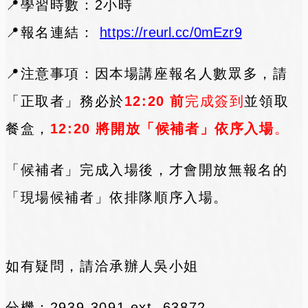
📍學習時數：2小時
📍報名連結：
https://reurl.cc/0mEzr9
📍
注意事項：因本場講座報名人數眾多，請
「正取者」務必於
12:20 前
完成簽到
並領取
餐盒，
12:20 將開放「候補者」依序入場
。
「候補者」完成入場後，才會開放無報名的
「現場候補者」依排隊順序入場。
如有疑問，請洽承辦人吳小姐
分機：2939-3091 ext. 63872