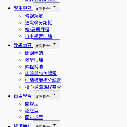
學生專區
展開
收合
修課規定
通識學分認抵
寒/暑期課程
自主學習申請
教學專區
展開
收合
開課申請
教學助理
課程補助
典範與特色課程
申請通識學分認定
核心通識課程審查
自主學習
展開
收合
開課型
認證型
歷年成果
資源連結
展開
收合