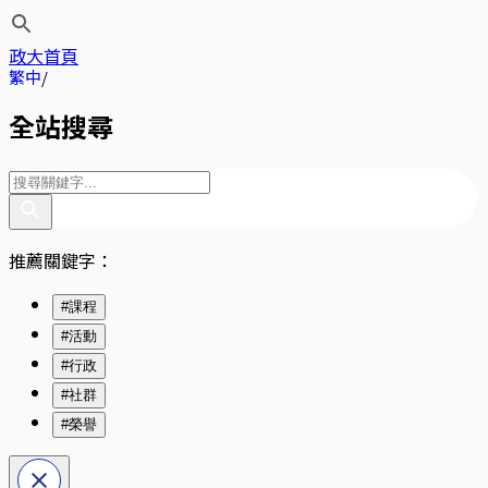
政大首頁
繁中
全站搜尋
推薦關鍵字：
#課程
#活動
#行政
#社群
#榮譽