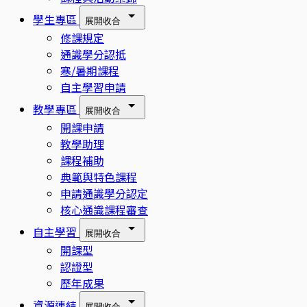
學生專區
展開
收合
修課規定
通識學分認抵
寒/暑期課程
自主學習申請
教學專區
展開
收合
開課申請
教學助理
課程補助
典範與特色課程
申請通識學分認定
核心通識課程審查
自主學習
展開
收合
開課型
認證型
歷年成果
資源連結
展開
收合