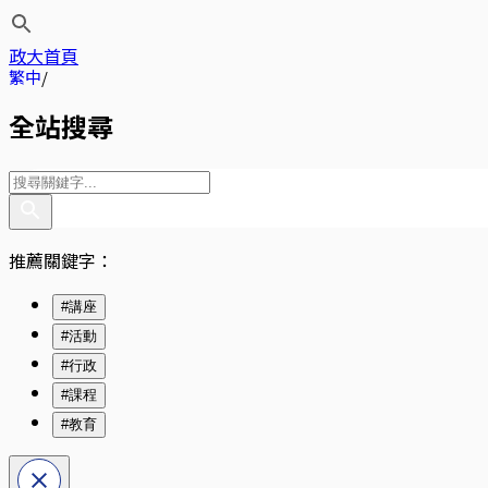
政大首頁
繁中
全站搜尋
推薦關鍵字：
#講座
#活動
#行政
#課程
#教育