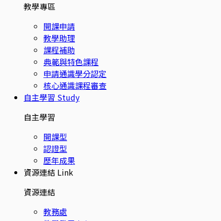
教學專區
開課申請
教學助理
課程補助
典範與特色課程
申請通識學分認定
核心通識課程審查
自主學習
Study
自主學習
開課型
認證型
歷年成果
資源連結
Link
資源連結
教務處