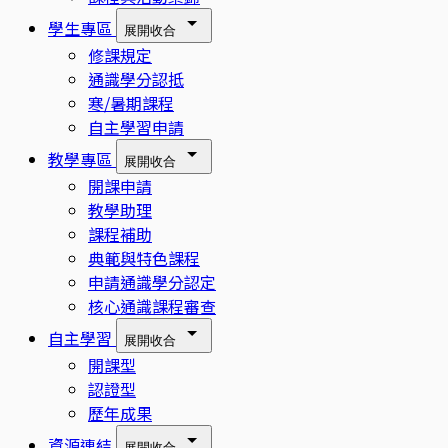
學生專區
展開
收合
修課規定
通識學分認抵
寒/暑期課程
自主學習申請
教學專區
展開
收合
開課申請
教學助理
課程補助
典範與特色課程
申請通識學分認定
核心通識課程審查
自主學習
展開
收合
開課型
認證型
歷年成果
資源連結
展開
收合