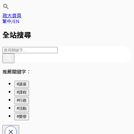
政大首頁
繁中
EN
全站搜尋
推薦關鍵字：
#講座
#課程
#行政
#活動
#榮譽