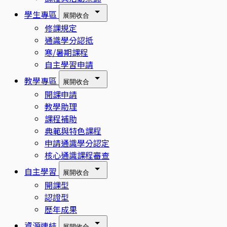
學生專區
展開
收合
修課規定
通識學分認抵
寒/暑期課程
自主學習申請
教學專區
展開
收合
開課申請
教學助理
課程補助
典範與特色課程
申請通識學分認定
核心通識課程審查
自主學習
展開
收合
開課型
認證型
歷年成果
資源連結
展開
收合