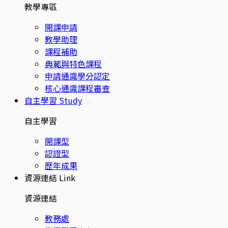
教學專區
開課申請
教學助理
課程補助
典範與特色課程
申請通識學分認定
核心通識課程審查
自主學習
Study
自主學習
開課型
認證型
歷年成果
資源連結
Link
資源連結
教務處