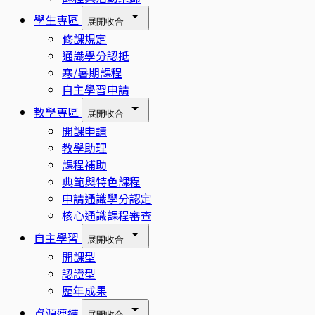
學生專區
展開
收合
修課規定
通識學分認抵
寒/暑期課程
自主學習申請
教學專區
展開
收合
開課申請
教學助理
課程補助
典範與特色課程
申請通識學分認定
核心通識課程審查
自主學習
展開
收合
開課型
認證型
歷年成果
資源連結
展開
收合