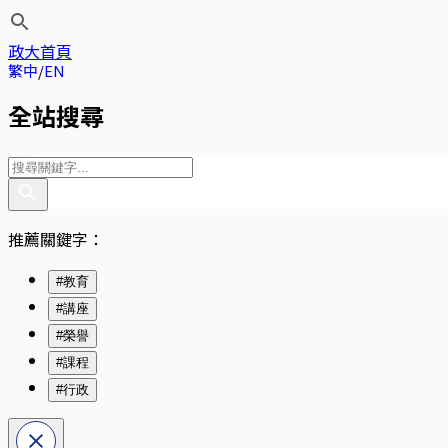
政大首頁
繁中
EN
全站搜尋
推薦關鍵字：
#教育
#講座
#榮譽
#課程
#行政