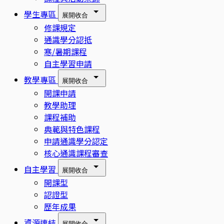
學生專區
展開
收合
修課規定
通識學分認抵
寒/暑期課程
自主學習申請
教學專區
展開
收合
開課申請
教學助理
課程補助
典範與特色課程
申請通識學分認定
核心通識課程審查
自主學習
展開
收合
開課型
認證型
歷年成果
資源連結
展開
收合