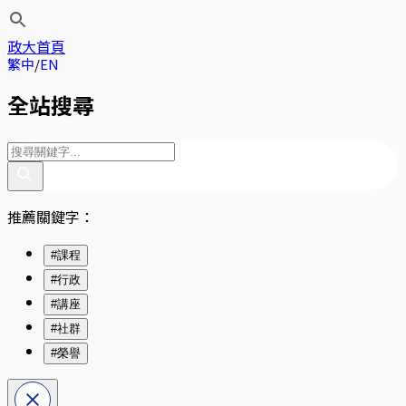
政大首頁
繁中
EN
全站搜尋
推薦關鍵字：
#課程
#行政
#講座
#社群
#榮譽