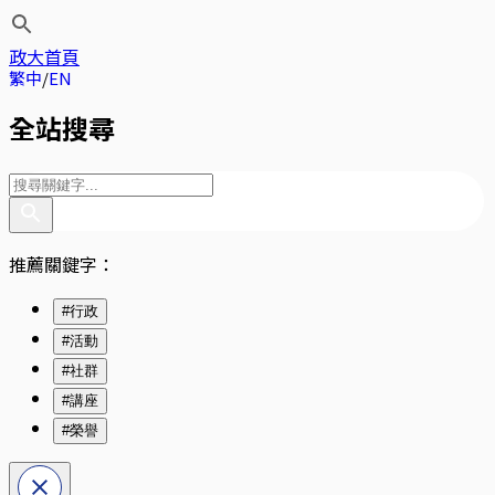
政大首頁
繁中
EN
全站搜尋
推薦關鍵字：
#行政
#活動
#社群
#講座
#榮譽