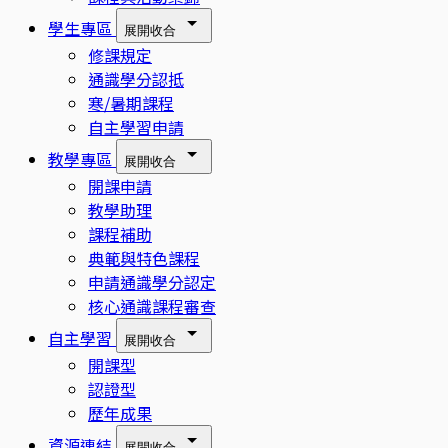
學生專區
展開
收合
修課規定
通識學分認抵
寒/暑期課程
自主學習申請
教學專區
展開
收合
開課申請
教學助理
課程補助
典範與特色課程
申請通識學分認定
核心通識課程審查
自主學習
展開
收合
開課型
認證型
歷年成果
資源連結
展開
收合