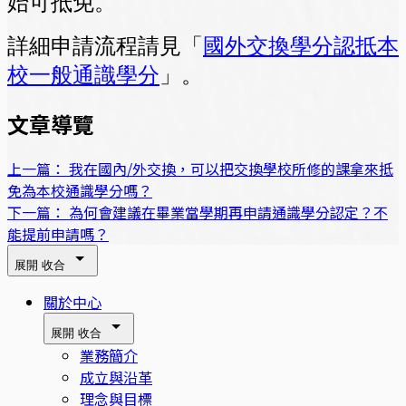
始可抵免。
詳細申請流程請見「
國外交換學分認抵本
校一般通識學分
」。
文章導覽
上一篇：
我在國內/外交換，可以把交換學校所修的課拿來抵
免為本校通識學分嗎？
下一篇：
為何會建議在畢業當學期再申請通識學分認定？不
能提前申請嗎？
展開
收合
關於中心
展開
收合
業務簡介
成立與沿革
理念與目標