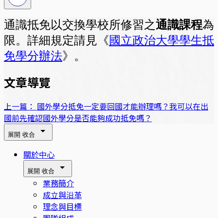
通識抵免以交換學校所修習之
通識課程
為
限。詳細規定請見《
國立政治大學學生抵
免學分辦法
》。
文章導覽
上一篇：
國外學分抵免一定要回國才能辦理嗎？我可以在出
國前先確認國外學分是否能夠成功抵免嗎？
展開
收合
關於中心
展開
收合
業務簡介
成立與沿革
理念與目標
團隊組成