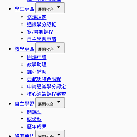
學生專區
展開
收合
修課規定
通識學分認抵
寒/暑期課程
自主學習申請
教學專區
展開
收合
開課申請
教學助理
課程補助
典範與特色課程
申請通識學分認定
核心通識課程審查
自主學習
展開
收合
開課型
認證型
歷年成果
資源連結
展開
收合