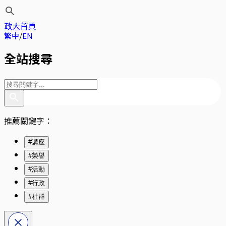
政大首頁
繁中
EN
全站搜尋
推薦關鍵字：
#講座
#榮譽
#活動
#行政
#社群