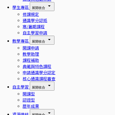
學生專區
展開
收合
修課規定
通識學分認抵
寒/暑期課程
自主學習申請
教學專區
展開
收合
開課申請
教學助理
課程補助
典範與特色課程
申請通識學分認定
核心通識課程審查
自主學習
展開
收合
開課型
認證型
歷年成果
資源連結
展開
收合