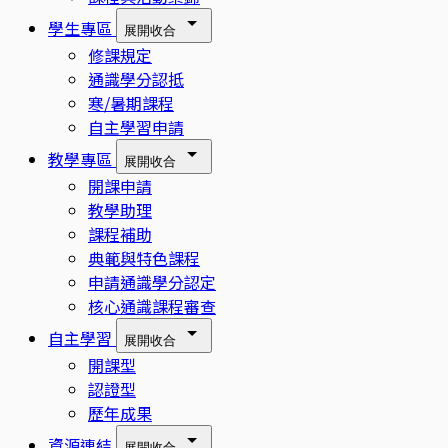
學生專區
展開
收合
修課規定
通識學分認抵
寒/暑期課程
自主學習申請
教學專區
展開
收合
開課申請
教學助理
課程補助
典範與特色課程
申請通識學分認定
核心通識課程審查
自主學習
展開
收合
開課型
認證型
歷年成果
資源連結
展開
收合