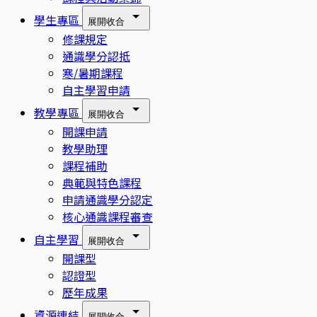
學生專區
展開
收合
修課規定
通識學分認抵
寒/暑期課程
自主學習申請
教學專區
展開
收合
開課申請
教學助理
課程補助
典範與特色課程
申請通識學分認定
核心通識課程審查
自主學習
展開
收合
開課型
認證型
歷年成果
資源連結
展開
收合