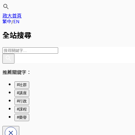
政大首頁
繁中
EN
全站搜尋
推薦關鍵字：
#社群
#講座
#行政
#課程
#榮譽