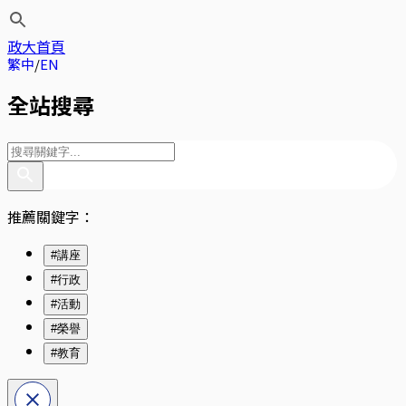
政大首頁
繁中
EN
全站搜尋
推薦關鍵字：
#講座
#行政
#活動
#榮譽
#教育