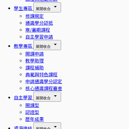
學生專區
展開
收合
修課規定
通識學分認抵
寒/暑期課程
自主學習申請
教學專區
展開
收合
開課申請
教學助理
課程補助
典範與特色課程
申請通識學分認定
核心通識課程審查
自主學習
展開
收合
開課型
認證型
歷年成果
資源連結
展開
收合