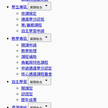
學生專區
展開
收合
修課規定
通識學分認抵
寒/暑期課程
自主學習申請
教學專區
展開
收合
開課申請
教學助理
課程補助
典範與特色課程
申請通識學分認定
核心通識課程審查
自主學習
展開
收合
開課型
認證型
歷年成果
資源連結
展開
收合