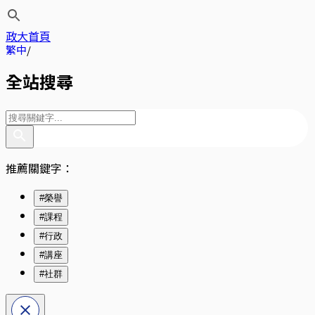
政大首頁
繁中
全站搜尋
推薦關鍵字：
#榮譽
#課程
#行政
#講座
#社群