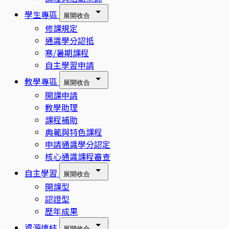
學生專區
展開
收合
修課規定
通識學分認抵
寒/暑期課程
自主學習申請
教學專區
展開
收合
開課申請
教學助理
課程補助
典範與特色課程
申請通識學分認定
核心通識課程審查
自主學習
展開
收合
開課型
認證型
歷年成果
資源連結
展開
收合