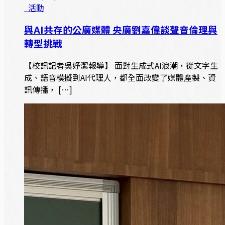
活動
與AI共存的公廣媒體 央廣劉嘉偉談聲音倫理與
轉型挑戰
【校訊記者吳妤潔報導】 面對生成式AI浪潮，從文字生
成、語音模擬到AI代理人，都全面改變了媒體產製、資
訊傳播， […]