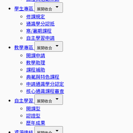
學生專區
展開
收合
修課規定
通識學分認抵
寒/暑期課程
自主學習申請
教學專區
展開
收合
開課申請
教學助理
課程補助
典範與特色課程
申請通識學分認定
核心通識課程審查
自主學習
展開
收合
開課型
認證型
歷年成果
資源連結
展開
收合