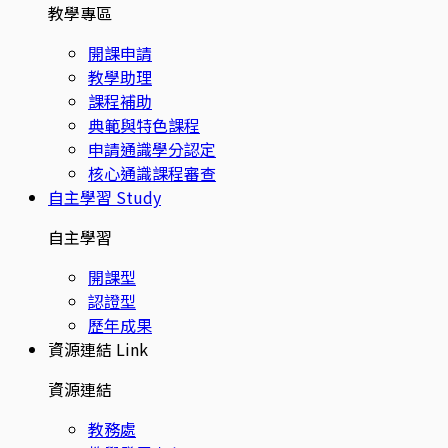
教學專區
開課申請
教學助理
課程補助
典範與特色課程
申請通識學分認定
核心通識課程審查
自主學習
Study
自主學習
開課型
認證型
歷年成果
資源連結
Link
資源連結
教務處