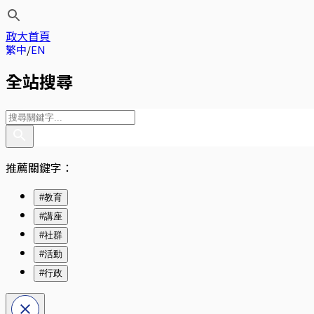
政大首頁
繁中
EN
全站搜尋
推薦關鍵字：
#教育
#講座
#社群
#活動
#行政