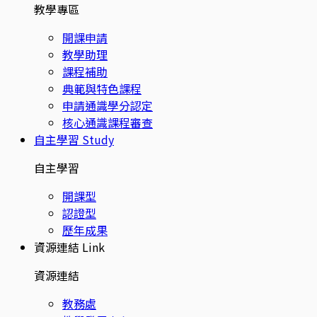
教學專區
開課申請
教學助理
課程補助
典範與特色課程
申請通識學分認定
核心通識課程審查
自主學習
Study
自主學習
開課型
認證型
歷年成果
資源連結
Link
資源連結
教務處