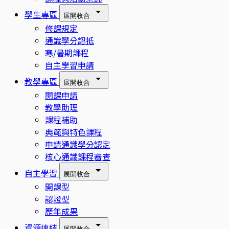
學生專區
展開
收合
修課規定
通識學分認抵
寒/暑期課程
自主學習申請
教學專區
展開
收合
開課申請
教學助理
課程補助
典範與特色課程
申請通識學分認定
核心通識課程審查
自主學習
展開
收合
開課型
認證型
歷年成果
資源連結
展開
收合