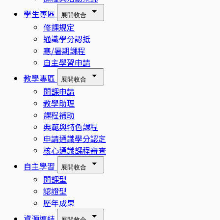
學生專區
展開
收合
修課規定
通識學分認抵
寒/暑期課程
自主學習申請
教學專區
展開
收合
開課申請
教學助理
課程補助
典範與特色課程
申請通識學分認定
核心通識課程審查
自主學習
展開
收合
開課型
認證型
歷年成果
資源連結
展開
收合