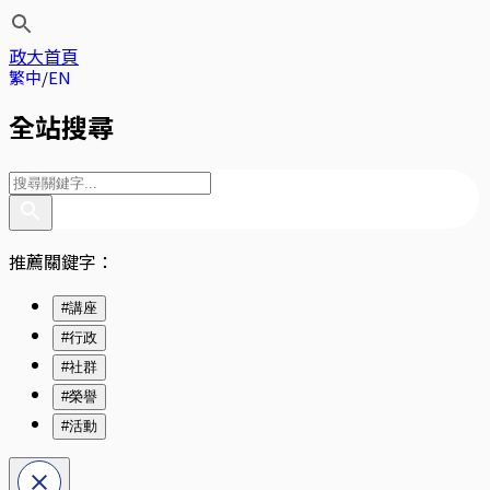
政大首頁
繁中
EN
全站搜尋
推薦關鍵字：
#講座
#行政
#社群
#榮譽
#活動