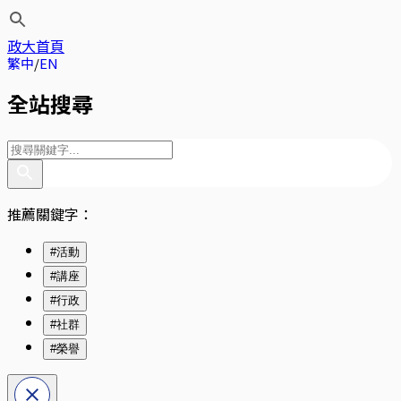
政大首頁
繁中
EN
全站搜尋
推薦關鍵字：
#活動
#講座
#行政
#社群
#榮譽