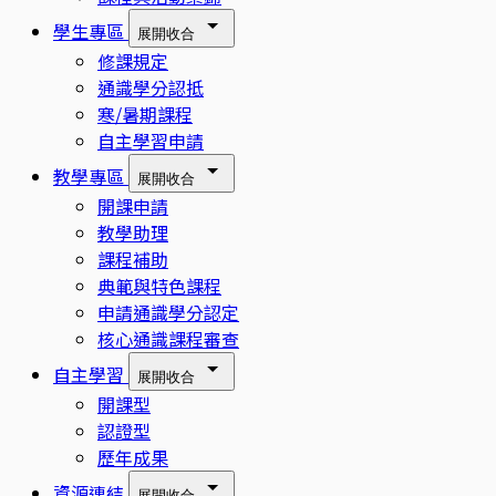
學生專區
展開
收合
修課規定
通識學分認抵
寒/暑期課程
自主學習申請
教學專區
展開
收合
開課申請
教學助理
課程補助
典範與特色課程
申請通識學分認定
核心通識課程審查
自主學習
展開
收合
開課型
認證型
歷年成果
資源連結
展開
收合