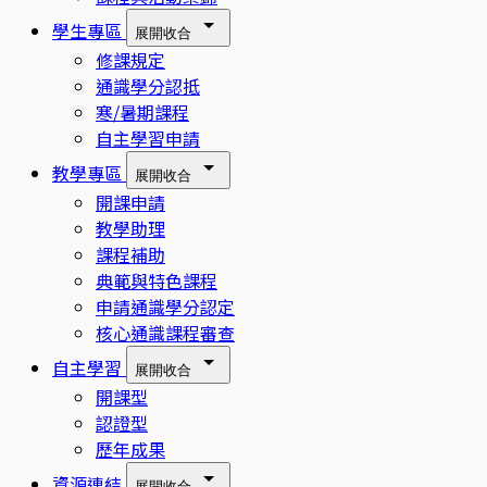
學生專區
展開
收合
修課規定
通識學分認抵
寒/暑期課程
自主學習申請
教學專區
展開
收合
開課申請
教學助理
課程補助
典範與特色課程
申請通識學分認定
核心通識課程審查
自主學習
展開
收合
開課型
認證型
歷年成果
資源連結
展開
收合