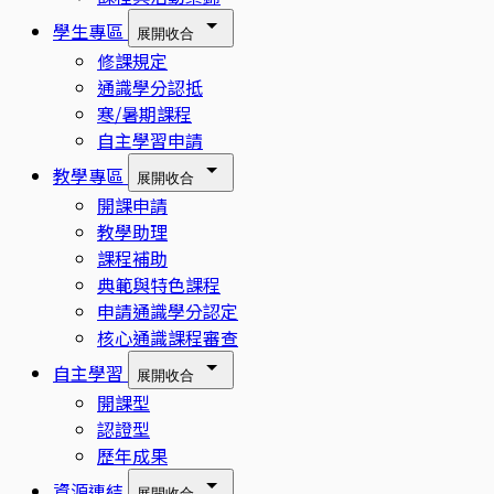
學生專區
展開
收合
修課規定
通識學分認抵
寒/暑期課程
自主學習申請
教學專區
展開
收合
開課申請
教學助理
課程補助
典範與特色課程
申請通識學分認定
核心通識課程審查
自主學習
展開
收合
開課型
認證型
歷年成果
資源連結
展開
收合