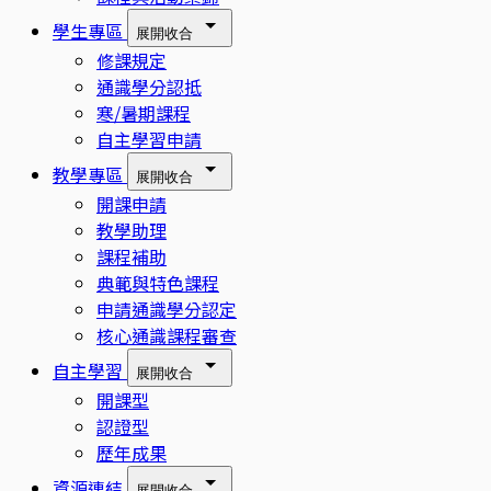
學生專區
展開
收合
修課規定
通識學分認抵
寒/暑期課程
自主學習申請
教學專區
展開
收合
開課申請
教學助理
課程補助
典範與特色課程
申請通識學分認定
核心通識課程審查
自主學習
展開
收合
開課型
認證型
歷年成果
資源連結
展開
收合