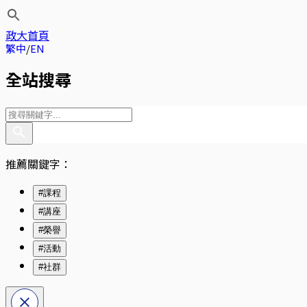
政大首頁
繁中
EN
全站搜尋
推薦關鍵字：
#課程
#講座
#榮譽
#活動
#社群