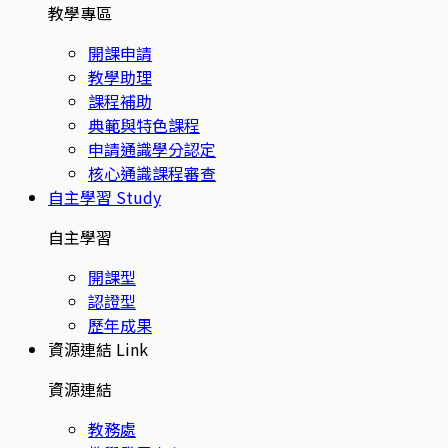
教學專區
開課申請
教學助理
課程補助
典範與特色課程
申請通識學分認定
核心通識課程審查
自主學習
Study
自主學習
開課型
認證型
歷年成果
資源連結
Link
資源連結
教務處