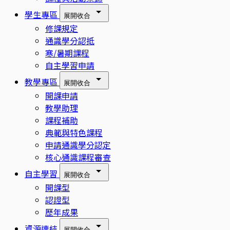
學生專區
展開
收合
修課規定
通識學分認抵
寒/暑期課程
自主學習申請
教學專區
展開
收合
開課申請
教學助理
課程補助
典範與特色課程
申請通識學分認定
核心通識課程審查
自主學習
展開
收合
開課型
認證型
歷年成果
資源連結
展開
收合