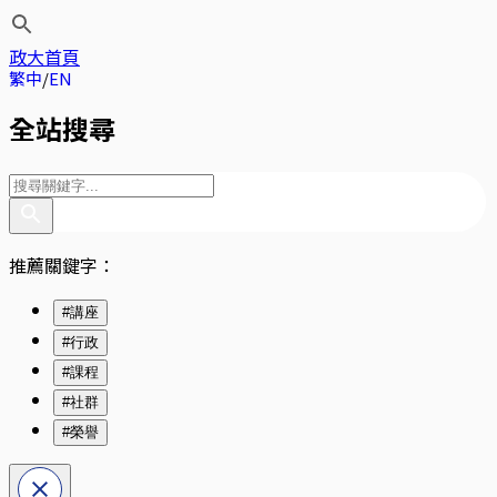
政大首頁
繁中
EN
全站搜尋
推薦關鍵字：
#講座
#行政
#課程
#社群
#榮譽