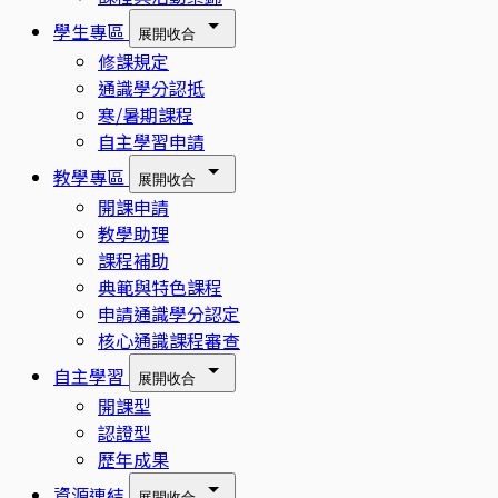
學生專區
展開
收合
修課規定
通識學分認抵
寒/暑期課程
自主學習申請
教學專區
展開
收合
開課申請
教學助理
課程補助
典範與特色課程
申請通識學分認定
核心通識課程審查
自主學習
展開
收合
開課型
認證型
歷年成果
資源連結
展開
收合