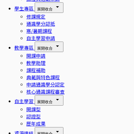
學生專區
展開
收合
修課規定
通識學分認抵
寒/暑期課程
自主學習申請
教學專區
展開
收合
開課申請
教學助理
課程補助
典範與特色課程
申請通識學分認定
核心通識課程審查
自主學習
展開
收合
開課型
認證型
歷年成果
資源連結
展開
收合