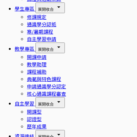
學生專區
展開
收合
修課規定
通識學分認抵
寒/暑期課程
自主學習申請
教學專區
展開
收合
開課申請
教學助理
課程補助
典範與特色課程
申請通識學分認定
核心通識課程審查
自主學習
展開
收合
開課型
認證型
歷年成果
資源連結
展開
收合