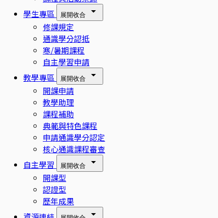
學生專區
展開
收合
修課規定
通識學分認抵
寒/暑期課程
自主學習申請
教學專區
展開
收合
開課申請
教學助理
課程補助
典範與特色課程
申請通識學分認定
核心通識課程審查
自主學習
展開
收合
開課型
認證型
歷年成果
資源連結
展開
收合