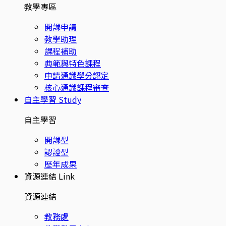
教學專區
開課申請
教學助理
課程補助
典範與特色課程
申請通識學分認定
核心通識課程審查
自主學習
Study
自主學習
開課型
認證型
歷年成果
資源連結
Link
資源連結
教務處