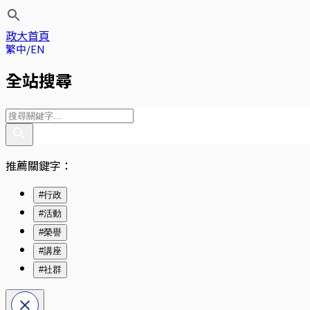
政大首頁
繁中
EN
全站搜尋
推薦關鍵字：
#行政
#活動
#榮譽
#講座
#社群