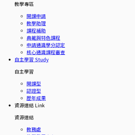
教學專區
開課申請
教學助理
課程補助
典範與特色課程
申請通識學分認定
核心通識課程審查
自主學習
Study
自主學習
開課型
認證型
歷年成果
資源連結
Link
資源連結
教務處