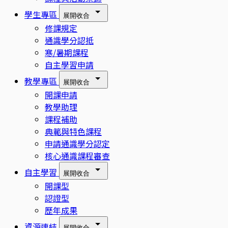
學生專區
展開
收合
修課規定
通識學分認抵
寒/暑期課程
自主學習申請
教學專區
展開
收合
開課申請
教學助理
課程補助
典範與特色課程
申請通識學分認定
核心通識課程審查
自主學習
展開
收合
開課型
認證型
歷年成果
資源連結
展開
收合