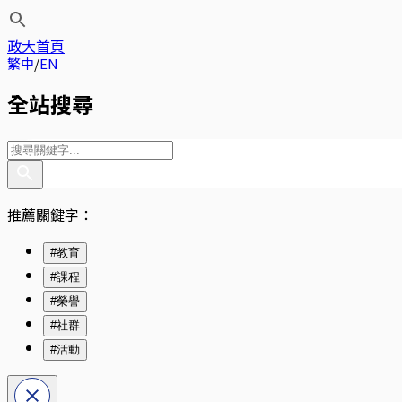
政大首頁
繁中
EN
全站搜尋
推薦關鍵字：
#教育
#課程
#榮譽
#社群
#活動