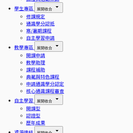
學生專區
展開
收合
修課規定
通識學分認抵
寒/暑期課程
自主學習申請
教學專區
展開
收合
開課申請
教學助理
課程補助
典範與特色課程
申請通識學分認定
核心通識課程審查
自主學習
展開
收合
開課型
認證型
歷年成果
資源連結
展開
收合