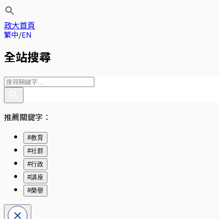
政大首頁
繁中
EN
全站搜尋
推薦關鍵字：
#教育
#社群
#行政
#講座
#榮譽