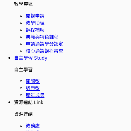
教學專區
開課申請
教學助理
課程補助
典範與特色課程
申請通識學分認定
核心通識課程審查
自主學習
Study
自主學習
開課型
認證型
歷年成果
資源連結
Link
資源連結
教務處