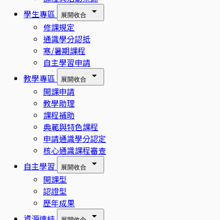
學生專區
展開
收合
修課規定
通識學分認抵
寒/暑期課程
自主學習申請
教學專區
展開
收合
開課申請
教學助理
課程補助
典範與特色課程
申請通識學分認定
核心通識課程審查
自主學習
展開
收合
開課型
認證型
歷年成果
資源連結
展開
收合