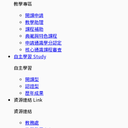
教學專區
開課申請
教學助理
課程補助
典範與特色課程
申請通識學分認定
核心通識課程審查
自主學習
Study
自主學習
開課型
認證型
歷年成果
資源連結
Link
資源連結
教務處