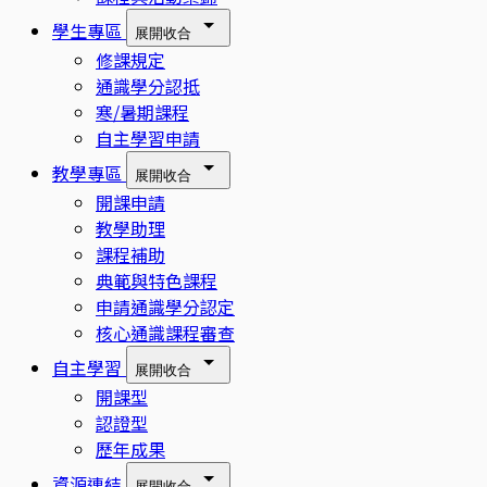
學生專區
展開
收合
修課規定
通識學分認抵
寒/暑期課程
自主學習申請
教學專區
展開
收合
開課申請
教學助理
課程補助
典範與特色課程
申請通識學分認定
核心通識課程審查
自主學習
展開
收合
開課型
認證型
歷年成果
資源連結
展開
收合