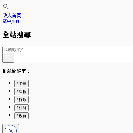
政大首頁
繁中
EN
全站搜尋
推薦關鍵字：
#榮譽
#課程
#行政
#社群
#教育